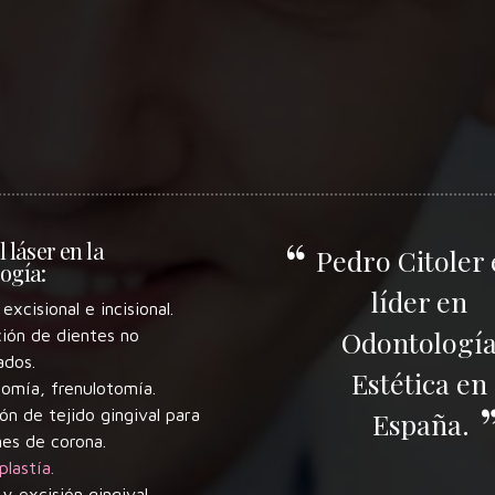
 láser en la
Pedro Citoler 
ogía:
líder en
excisional e incisional.
Odontologí
ción de dientes no
ados.
Estética en
tomía, frenulotomía.
n de tejido gingival para
España.
nes de corona.
plastía.
 y excisión gingival.