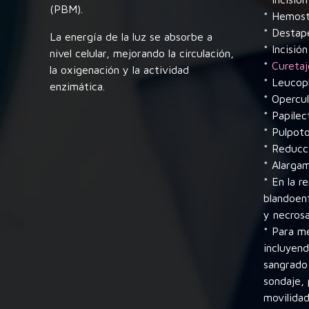
(PBM).
* Hemost
* Destap
La energía de la luz se absorbe a
* Incisió
nivel celular, mejorando la circulación,
*
Curetaj
la oxigenación y la actividad
* Leucopl
enzimática.
* Opercu
* Papilec
* Pulpot
* Reducci
* Alarga
* En la r
blandoen
y necrosa
* Para me
incluyend
sangrado 
sondaje, 
movilidad