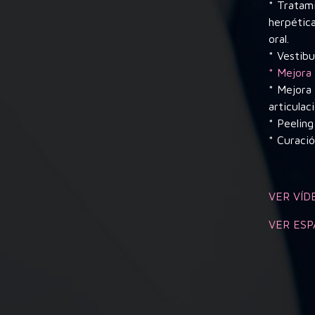
* Tratami
herpétic
oral.
* Vestibu
* Mejora 
* Mejora
articulac
* Peeling
* Curaci
VER VÍD
VER ESP