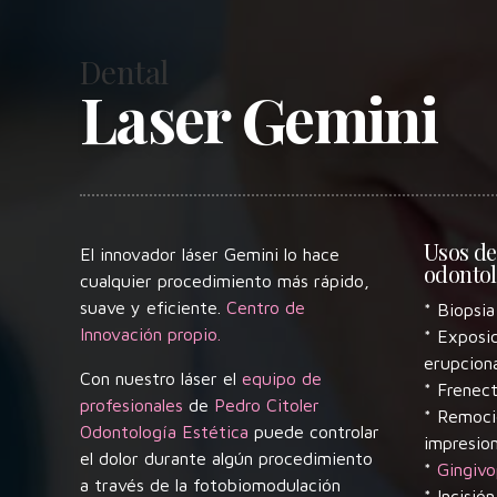
Dental
Laser Gemini
Usos del
El innovador láser Gemini lo hace
odontol
cualquier procedimiento más rápido,
suave y eficiente.
Centro de
* Biopsia 
Innovación propio.
* Exposi
erupcion
Con nuestro láser el
equipo de
* Frenec
profesionales
de
Pedro Citoler
* Remoció
Odontología Estética
puede controlar
impresio
el dolor durante algún procedimiento
*
Gingivo
a través de la fotobiomodulación
* Incisión