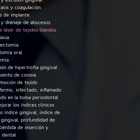
asis y coagulación.
e de implante.
n y drenaje de abscesos.
e láser de tejidos blandos.
asia.
lectomía.
tomía oral.
omía.
ón de hipertrofia gingival.
miento de corona.
emoción de tejido
fermo, infectado, inflamado
do en la bolsa periodontal.
jorar los índices clínicos
o índice gingival, índice de
gingival, profundidad de
pérdida de inserción y
 dental.