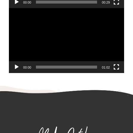
00:00
00:29
Reproductor
de
vídeo
00:00
01:02