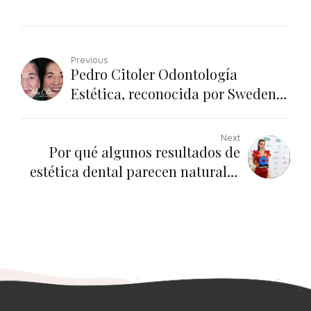
Previous
Pedro Citoler Odontología
Estética, reconocida por Sweden
& Martina entre las mejores
clínicas de implantes dentales y
Next
Por qué algunos resultados de
tecnología digital de España
estética dental parecen naturales
y otros no